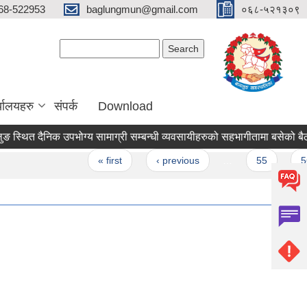
68-522953
baglungmun@gmail.com
०६८-५२१३०९
Search form
Search
्यालयहरु
संपर्क
Download
्थित दैनिक उपभोग्य सामाग्री सम्बन्धी व्यवसायीहरुको सहभागीतामा बसेको बैठकको 
es
« first
‹ previous
…
55
56