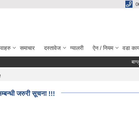
0
ेवाहरु
समाचार
दस्तावेज
ग्यालरी
ऐन / नियम
वडा कार
बाग्लुङ स
Pag
!
्बन्धी जरुरी सूचना !!!