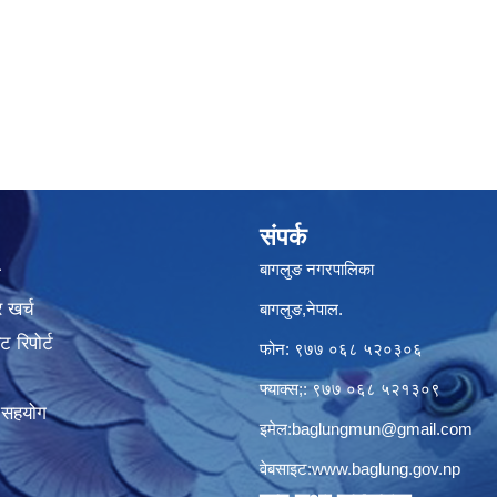
संपर्क
बागलुङ नगरपालिका
ा
 खर्च
बागलुङ,नेपाल.
 रिपोर्ट
फोन: ९७७ ०६८ ५२०३०६
फ्याक्स;: ९७७ ०६८ ५२१३०९
क सहयोग
इमेल:
baglungmun@gmail.com
वेबसाइट:
www.baglung.gov.np