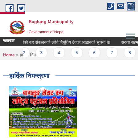
Skip to main content
Baglung Municipality
Government of Nepal
समाचार
बिभिन्न कार्यको कर संकलनको लागि बिधुतिय ठेक्का आह्वानको सूचना !!!
सरुवा सहमतिको
Pages
1
2
3
4
5
6
7
8
You are here
Home
» हार्दिक निमन्त्रणा
हार्दिक निमन्त्रणा