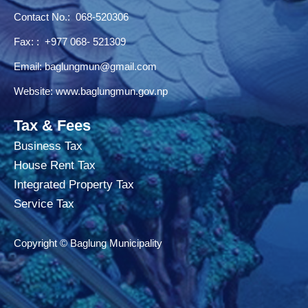
Contact No.:
068-520306
Fax: : +977 068- 521309
Email:
baglungmun@gmail.com
Website:
www.baglungmun.gov.np
Tax & Fees
Business Tax
House Rent Tax
Integrated Property Tax
Service Tax
Copyright © Baglung Municipality