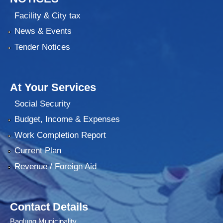
Facility & City tax
News & Events
Tender Notices
At Your Services
Social Security
Budget, Income & Expenses
Work Completion Report
Current Plan
Revenue / Foreign Aid
Contact Details
Baglung Municipality