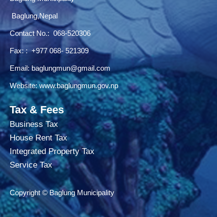
Baglung,Nepal
Contact No.:
068-520306
Fax: : +977 068- 521309
Email:
baglungmun@gmail.com
Website:
www.baglungmun.gov.np
Tax & Fees
Business Tax
House Rent Tax
Integrated Property Tax
Service Tax
Copyright © Baglung Municipality