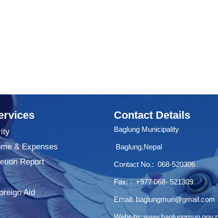
ervices
Contact Details
Baglung Municipality
ity
ome & Expenses
Baglung,Nepal
tion Report
Contact No.:
068-520306
n
Fax: : +977 068- 521309
oreign Aid
Email:
baglungmun@gmail.com
Website:
www.baglungmun.gov.