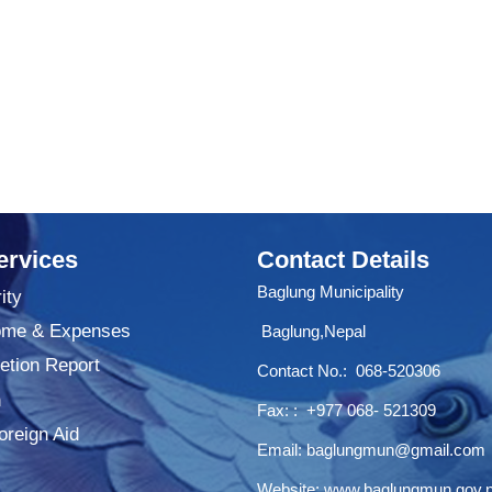
ervices
Contact Details
Baglung Municipality
ity
ome & Expenses
Baglung,Nepal
tion Report
Contact No.:
068-520306
n
Fax: : +977 068- 521309
oreign Aid
Email:
baglungmun@gmail.com
Website:
www.baglungmun.gov.