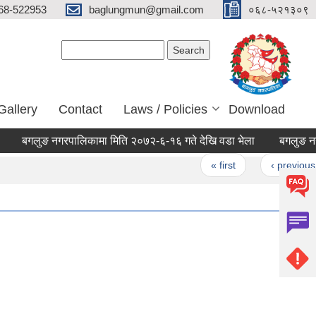
68-522953
baglungmun@gmail.com
०६८-५२१३०९
Search form
Search
Gallery
Contact
Laws / Policies
Download
बगलुङ नगरपालिकामा मिति २०७२-६-१६ गते देखि वडा भेला
बगलुङ नगरपालि
Pages
« first
‹ previous