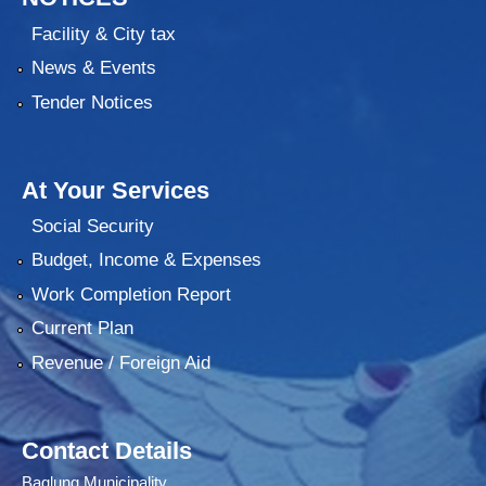
Facility & City tax
News & Events
Tender Notices
At Your Services
Social Security
Budget, Income & Expenses
Work Completion Report
Current Plan
Revenue / Foreign Aid
Contact Details
Baglung Municipality