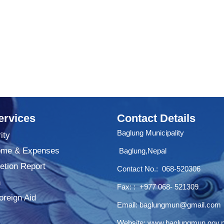
ervices
Contact Details
Baglung Municipality
ity
ome & Expenses
Baglung,Nepal
tion Report
Contact No.:
068-520306
n
Fax: : +977 068- 521309
oreign Aid
Email:
baglungmun@gmail.com
Website:
www.baglungmun.gov.