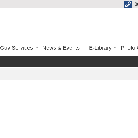
0
-Gov Services
News & Events
E-Library
Photo 
अर