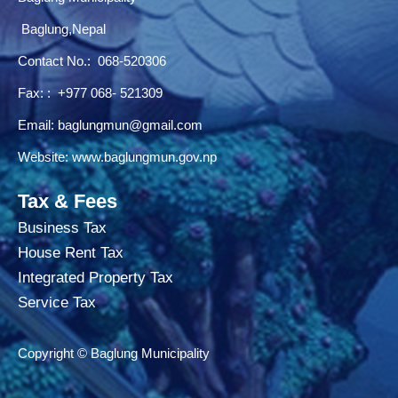
Baglung,Nepal
Contact No.:
068-520306
Fax: : +977 068- 521309
Email:
baglungmun@gmail.com
Website:
www.baglungmun.gov.np
Tax & Fees
Business Tax
House Rent Tax
Integrated Property Tax
Service Tax
Copyright © Baglung Municipality