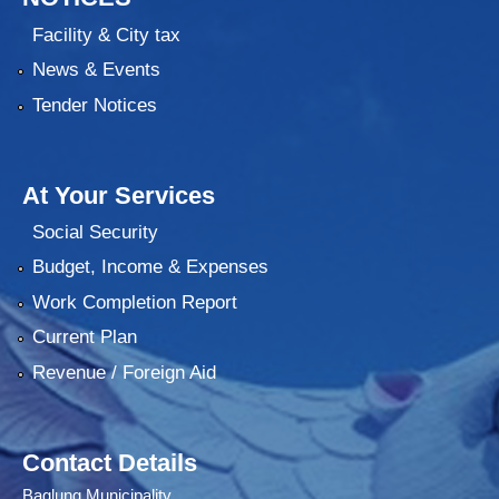
Facility & City tax
News & Events
Tender Notices
At Your Services
Social Security
Budget, Income & Expenses
Work Completion Report
Current Plan
Revenue / Foreign Aid
Contact Details
Baglung Municipality